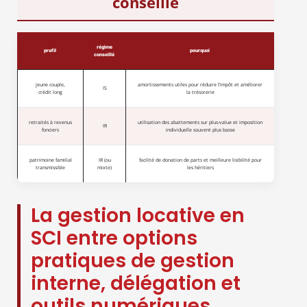
conseillé
régime
profil
pourquoi
conseillé
jeune couple,
amortissements utiles pour réduire l’impôt et améliorer
IS
crédit long
la trésorerie
retraités à revenus
utilisation des abattements sur plus-value et imposition
IR
fonciers
individuelle souvent plus basse
patrimoine familial
IR (ou
facilité de donation de parts et meilleure lisibilité pour
transmissible
mixte)
les héritiers
La gestion locative en
SCI entre options
pratiques de gestion
interne, délégation et
outils numériques