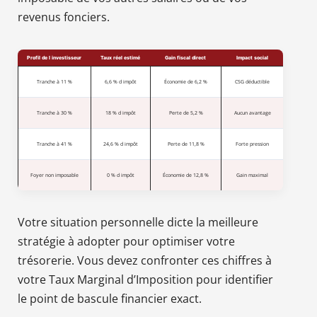
revenus fonciers.
Profil de l investisseur
Taux réel estimé
Gain fiscal direct
Impact social
Tranche à 11 %
6,6 % d impôt
Économie de 6,2 %
CSG déductible
Tranche à 30 %
18 % d impôt
Perte de 5,2 %
Aucun avantage
Tranche à 41 %
24,6 % d impôt
Perte de 11,8 %
Forte pression
Foyer non imposable
0 % d impôt
Économie de 12,8 %
Gain maximal
Votre situation personnelle dicte la meilleure
stratégie à adopter pour optimiser votre
trésorerie. Vous devez confronter ces chiffres à
votre Taux Marginal d’Imposition pour identifier
le point de bascule financier exact.