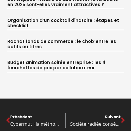
en 2025 sont-elles vraiment attractives ?
Organisation d’un cocktail dînatoire : étapes et
checklist
Rachat fonds de commerce : le choix entre les
actifs ou titres
Budget animation soirée entreprise : les 4
fourchettes de prix par collaborateur
Précédent
Suivant
Cybermut : la méthode pour sécuriser vos accès et vos comptes bancaires
Société radiée conséquence : le gérant est-il responsable des dettes de l’entreprise ?