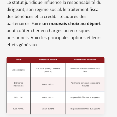
Le statut juridique influence la responsabilité du
dirigeant, son régime social, le traitement fiscal
des bénéfices et la crédibilité auprès des
partenaires. Faire
un mauvais choix au départ
peut coûter cher en charges ou en risques
personnels. Voici les principales options et leurs
effets généraux :
Statut
Plafond CA indicatif
Protection du patrimoine
176 200 € (vente) / 72 600 €
Protection limitée sauf déclaration
Microentreprise
(services)
d’EIRL
Entreprise
Patrimoine personnel exposé sans
Aucun plafond
individuelle
mesures
SASU / SAS
Aucun plafond
Responsabilité limitée aux apports
SARL / EURL
Aucun plafond
Responsabilité limitée aux apports