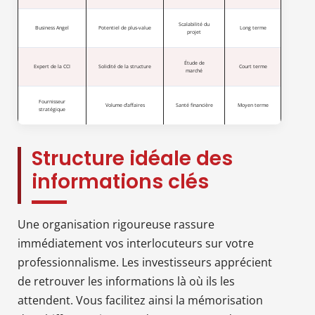
Scalabilité du
Business Angel
Potentiel de plus-value
Long terme
projet
Étude de
Expert de la CCI
Solidité de la structure
Court terme
marché
Fournisseur
Volume d’affaires
Santé financière
Moyen terme
stratégique
Structure idéale des
informations clés
Une organisation rigoureuse rassure
immédiatement vos interlocuteurs sur votre
professionnalisme. Les investisseurs apprécient
de retrouver les informations là où ils les
attendent. Vous facilitez ainsi la mémorisation