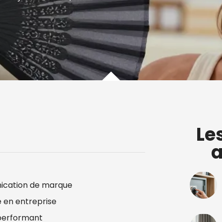
Le
a
nication de marque
é en entreprise
 performant