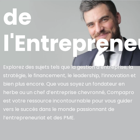
de
l'Entreprene
Explorez des sujets tels que la gestion d’entreprise, la
stratégie, le financement, le leadership, l’innovation et
bien plus encore. Que vous soyez un fondateur en
herbe ou un chef d’entreprise chevronné, Compapro
est votre ressource incontournable pour vous guider
vers le succès dans le monde passionnant de
l’entrepreneuriat et des PME.