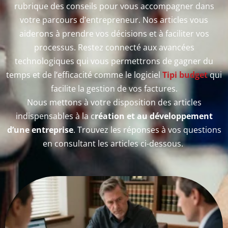
rubrique des conseils pour vous accompagner dans
votre parcours d’entrepreneur. Nos articles vous
aiderons à prendre vos décisions et à faciliter vos
processus. Restez connecté aux avancées
technologiques qui vous permettrons de gagner du
temps et de l’efficacité comme le logiciel
Tipi budget
qui
facilite la gestion de vos factures.
Nous mettons à votre disposition des articles
indispensables à la c
réation et au développement
d’une entreprise
. Trouvez les réponses à vos questions
en consultant les articles ci-dessous.