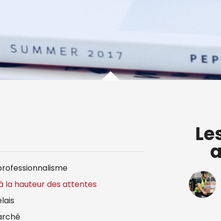
Le
a
 professionnalisme
la hauteur des attentes
lais
marché