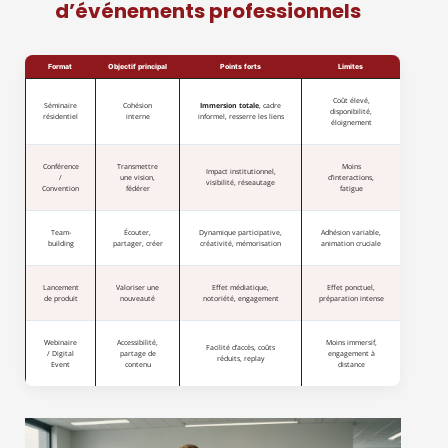
d’événements professionnels
Format
Objectif principal
Points forts
Limites
Coût élevé,
Séminaire
Cohésion
Immersion totale
, cadre
disponibilité,
résidentiel
interne
informel, resserre les liens
éloignement
Conférence
Transmettre
Moins
Impact institutionnel,
/
une vision,
d’interactions,
visibilité, réseautage
Convention
fédérer
fatigue
Team-
Écouter,
Dynamique participative,
Adhésion variable,
building
partager, créer
créativité, mémorisation
animation cruciale
Lancement
Valoriser une
Effet médiatique,
Effet ponctuel,
de produit
nouveauté
notoriété, engagement
préparation intense
Webinaire
Accessibilité,
Moins immersif,
Facilité d’accès, coûts
/ Digital
partage de
engagement à
réduits, replay
Event
contenu
distance