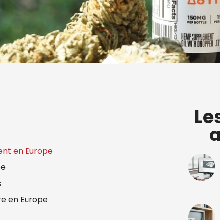
Le
a
sent en Europe
pe
s
re en Europe