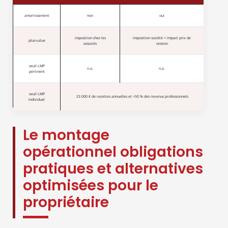
amortissement
non
oui
imposition chez les
imposition société + impact prix de
plus-value
associés
cession
seuil LMP
n.a.
n.a.
pertinent
seuil LMP
23 000 € de recettes annuelles et >50 % des revenus professionnels
individuel
Le montage
opérationnel obligations
pratiques et alternatives
optimisées pour le
propriétaire