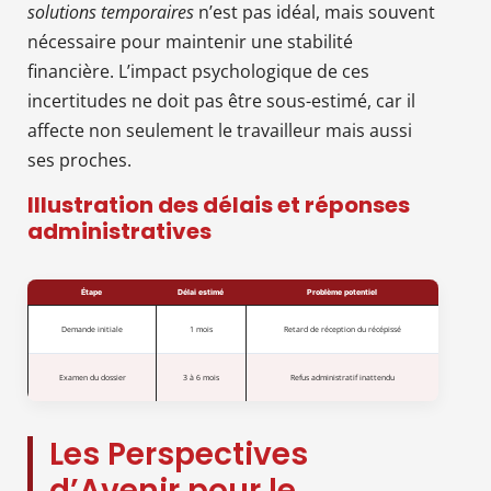
solutions temporaires
n’est pas idéal, mais souvent
nécessaire pour maintenir une stabilité
financière. L’impact psychologique de ces
incertitudes ne doit pas être sous-estimé, car il
affecte non seulement le travailleur mais aussi
ses proches.
Illustration des délais et réponses
administratives
Étape
Délai estimé
Problème potentiel
Demande initiale
1 mois
Retard de réception du récépissé
Examen du dossier
3 à 6 mois
Refus administratif inattendu
Les Perspectives
d’Avenir pour le