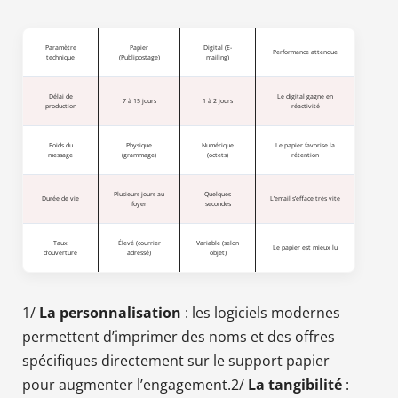
Paramètre
Papier
Digital (E-
Performance attendue
technique
(Publipostage)
mailing)
Délai de
Le digital gagne en
7 à 15 jours
1 à 2 jours
production
réactivité
Poids du
Physique
Numérique
Le papier favorise la
message
(grammage)
(octets)
rétention
Plusieurs jours au
Quelques
Durée de vie
L’email s’efface très vite
foyer
secondes
Taux
Élevé (courrier
Variable (selon
Le papier est mieux lu
d’ouverture
adressé)
objet)
1/
La personnalisation
: les logiciels modernes
permettent d’imprimer des noms et des offres
spécifiques directement sur le support papier
pour augmenter l’engagement.2/
La tangibilité
: