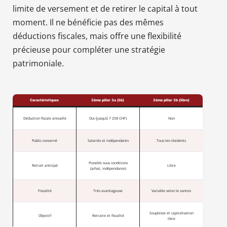
limite de versement et de retirer le capital à tout
moment. Il ne bénéficie pas des mêmes
déductions fiscales, mais offre une flexibilité
précieuse pour compléter une stratégie
patrimoniale.
Caractéristiques
3ème pilier 3a (lié)
3ème pilier 3b (libre)
Déduction fiscale annuelle
Oui (jusqu’à 7 258 CHF)
Non
Public concerné
Salariés et indépendants
Tous les résidents
Possible sous conditions
Retrait anticipé
Libre
(achat, indépendance)
Fiscalité
Très avantageuse
Variable selon le canton
Souplesse et capitalisation
Objectif
Retraite et fiscalité
libre