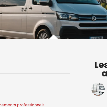
Le
a
cements professionnels