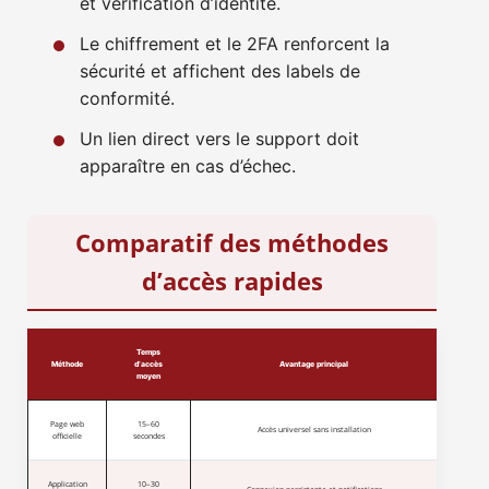
et vérification d’identité.
Le chiffrement et le 2FA renforcent la
sécurité et affichent des labels de
conformité.
Un lien direct vers le support doit
apparaître en cas d’échec.
Comparatif des méthodes
d’accès rapides
Temps
Méthode
d’accès
Avantage principal
moyen
Page web
15–60
Accès universel sans installation
officielle
secondes
Application
10–30