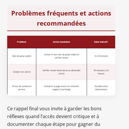
Problèmes fréquents et actions
recommandées
Problème
Action immédiate
Délai indicatif
Utiliser le lien mot de passe oublié et
Mot de passe oublié
10–30 minutes
vérifier l’email
Vérifier l’email d’activation ou demander
30 minutes à 24
Compte non activé
renvoi
heures
Erreur de connexion
Consulter la page statut et contacter
Variable selon
serveur
support si prolongé
maintenance
Ce rappel final vous invite à garder les bons
réflexes quand l’accès devient critique et à
documenter chaque étape pour gagner du