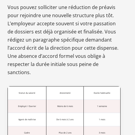
Vous pouvez solliciter une réduction de préavis
pour rejoindre une nouvelle structure plus tôt.
L’employeur accepte souvent si votre passation
de dossiers est déjà organisée et finalisée. Vous
rédigez un paragraphe spécifique demandant
l’accord écrit de la direction pour cette dispense.
Une absence d’accord formel vous oblige à
respecter la durée initiale sous peine de
sanctions.
Statut du salarié
Ancienneté
Durée habituelle
Employé / Ouvrier
Moins de 6 mois
1 semaine
Agent de maîtrise
De 6 mois à 2 ans
1 mois
Cadre
Plus de 2 ans
3 mois