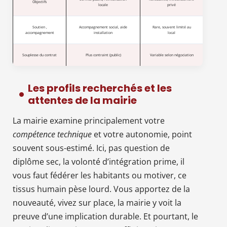
Objectifs
locale
privé
Soutien ,
Accompagnement social, aide
Rare, souvent limité au
accompagnement
installation
local
Souplesse du contrat
Plus contraint (public)
Variable selon négociation
Les profils recherchés et les
attentes de la mairie
La mairie examine principalement votre
compétence technique
et votre autonomie, point
souvent sous-estimé. Ici, pas question de
diplôme sec, la volonté d’intégration prime, il
vous faut fédérer les habitants ou motiver, ce
tissus humain pèse lourd. Vous apportez de la
nouveauté, vivez sur place, la mairie y voit la
preuve d’une implication durable. Et pourtant, le