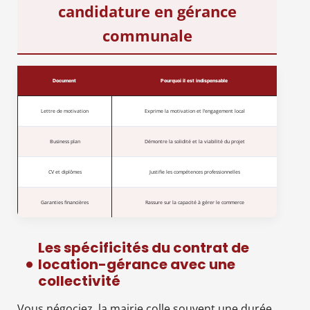
candidature en gérance
communale
Document
Pourquoi il est indispensable
Lettre de motivation
Exprime la motivation et l’engagement local
Business plan
Démontre la solidité et la viabilité du projet
CV et diplômes
Justifie les compétences professionnelles
Garanties financières
Rassure sur la capacité à gérer le commerce
Les spécificités du contrat de
location-gérance avec une
collectivité
Vous négociez, la mairie colle souvent une durée