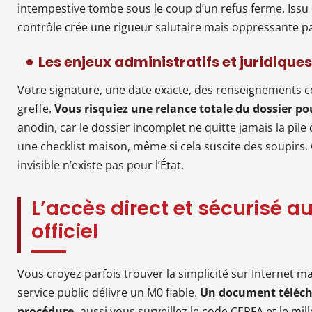
intempestive tombe sous le coup d’un refus ferme. Issu
contrôle crée une rigueur salutaire mais oppressante pa
Les enjeux administratifs et juridique
Votre signature, une date exacte, des renseignements c
greffe.
Vous risquiez une relance totale du dossier po
anodin, car le dossier incomplet ne quitte jamais la pile 
une checklist maison, même si cela suscite des soupirs. 
invisible n’existe pas pour l’État.
L’accès direct et sécurisé a
officiel
Vous croyez parfois trouver la simplicité sur Internet mais
service public délivre un M0 fiable.
Un document télécha
procédure,
aussi vous surveillez le code CERFA et le mil