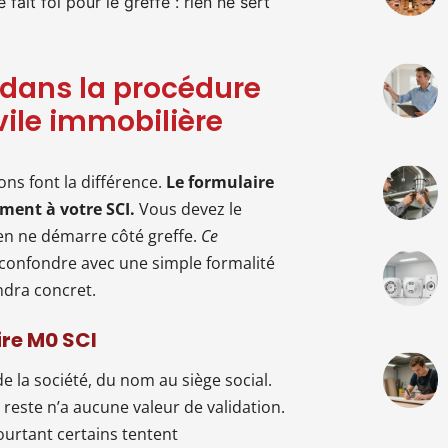
 fait foi pour le greffe : rien ne sert
I dans la procédure
vile immobilière
ons font la différence.
Le formulaire
ement à votre SCI.
Vous devez le
en ne démarre côté greffe.
Ce
 confondre avec une simple formalité
ndra concret.
ire M0 SCI
de la société, du nom au siège social.
 le reste n’a aucune valeur de validation.
ourtant certains tentent