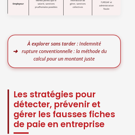
Mêmes peines que le
Interdiction de
l’URSSAF et
Employeur
salarié, sanctions
gérer, sanctions
administration
prud’homales possibles
collectives
fiscale
À explorer sans tarder :
Indemnité
rupture conventionnelle : la méthode du
calcul pour un montant juste
Les stratégies pour
détecter, prévenir et
gérer les fausses fiches
de paie en entreprise