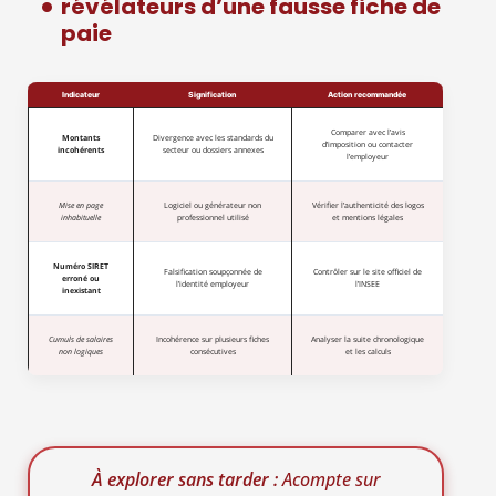
révélateurs d’une fausse fiche de
paie
Indicateur
Signification
Action recommandée
Comparer avec l’avis
Montants
Divergence avec les standards du
d’imposition ou contacter
incohérents
secteur ou dossiers annexes
l’employeur
Mise en page
Logiciel ou générateur non
Vérifier l’authenticité des logos
inhabituelle
professionnel utilisé
et mentions légales
Numéro SIRET
Falsification soupçonnée de
Contrôler sur le site officiel de
erroné ou
l’identité employeur
l’INSEE
inexistant
Cumuls de salaires
Incohérence sur plusieurs fiches
Analyser la suite chronologique
non logiques
consécutives
et les calculs
À explorer sans tarder :
Acompte sur