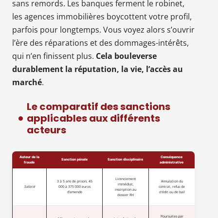
sans remords. Les banques ferment le robinet,
les agences immobilières boycottent votre profil,
parfois pour longtemps. Vous voyez alors s’ouvrir
l’ère des réparations et des dommages-intérêts,
qui n’en finissent plus.
Cela bouleverse
durablement la réputation, la vie, l’accès au
marché
.
Le comparatif des sanctions
applicables aux différents
acteurs
Auteur de la
Conséquence
Sanction pénale
Sanction disciplinaire
fraude
administrative
Licenciement
3 à 5 ans de prison, 45
Annulation du
immédiat,
Salarié
000 à 375 000 euros
contrat, refus de
inscription au
d’amende
crédit ou de bail
dossier RH
Poursuites par