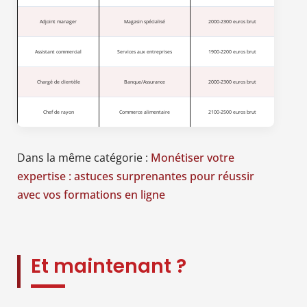
Adjoint manager
Magasin spécialisé
2000-2300 euros brut
Assistant commercial
Services aux entreprises
1900-2200 euros brut
Chargé de clientèle
Banque/Assurance
2000-2300 euros brut
Chef de rayon
Commerce alimentaire
2100-2500 euros brut
Dans la même catégorie :
Monétiser votre
expertise : astuces surprenantes pour réussir
avec vos formations en ligne
Et maintenant ?