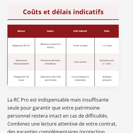
Coûts et délais indicatifs
Mesure
Impact
Coût indicatif
Délai
Meilleure couverture
Adaptation RC Pro
Prime variable
1 à 7 jours
sinistre
Déclaration
Protection des biens
Quelques jours
Frais notaire
d’insaisissabilité
immobiliers
à 1 mois
Changement de
Séparation nette des
Frais juridiques et
Quelques
statut
patrimoines
comptables
semaines
La RC Pro est indispensable mais insuffisante
seule pour garantir que votre patrimoine
personnel restera intact en cas de difficultés.
Combinez une lecture attentive de votre contrat,
des garanties complémentaires (protection